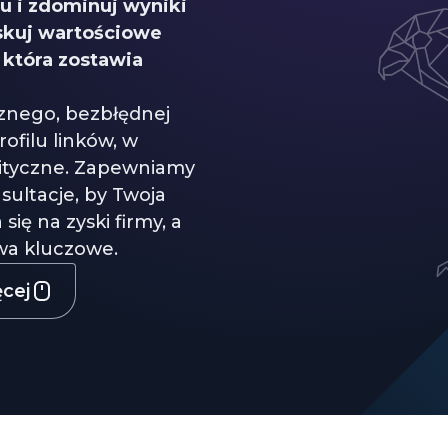
u i zdominuj wyniki
skuj wartościowe
 która zostawia
nego, bezbłędnej
ofilu linków, w
lityczne. Zapewniamy
sultacje, by Twoja
ię na zyski firmy, a
owa kluczowe.
ęcej