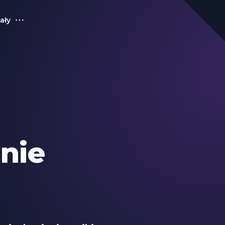
ały
nie