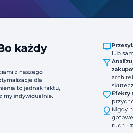
 Bo każdy
Przesy
lub sam
Analizu
zakup
ciami z naszego
archite
tymalizacje dla
skutecz
ienia to jednak faktu,
Efekty 
imy indywidualnie.
przych
Nigdy n
gotowe 
ruch -