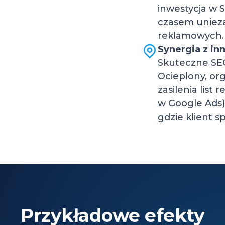
inwestycja w 
czasem unieza
reklamowych.
Synergia z i
Skuteczne SEO
Ocieplony, or
zasilenia lis
w Google Ads)
gdzie klient s
Przykładowe efekty