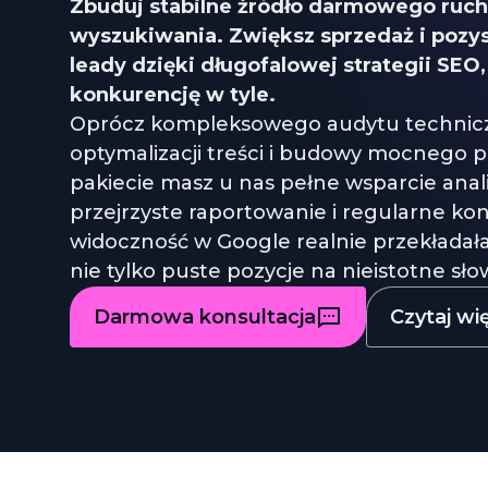
Zbuduj stabilne źródło darmowego ruch
wyszukiwania. Zwiększ sprzedaż i pozy
leady dzięki długofalowej strategii SEO,
konkurencję w tyle.
Oprócz kompleksowego audytu technicz
optymalizacji treści i budowy mocnego pr
pakiecie masz u nas pełne wsparcie ana
przejrzyste raportowanie i regularne kon
widoczność w Google realnie przekładała s
nie tylko puste pozycje na nieistotne sł
Darmowa konsultacja
Czytaj wi