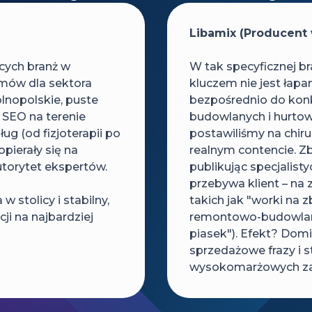
Libamix (Producent
cych branż w
W tak specyficznej b
tmów dla sektora
kluczem nie jest łapa
lnopolskie, puste
bezpośrednio do konkr
m SEO na terenie
budowlanych i hurtow
ug (od fizjoterapii po
postawiliśmy na chirur
pierały się na
realnym contencie. 
utorytet ekspertów.
publikując specjalist
przebywa klient – na 
stolicy i stabilny,
takich jak "worki na 
i na najbardziej
remontowo-budowlany
piasek"). Efekt? Dom
sprzedażowe frazy i s
wysokomarżowych zap