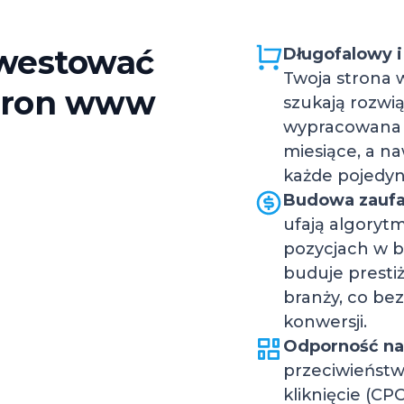
nwestować
Długofalowy i
Twoja strona 
stron www
szukają rozwią
wypracowana p
miesiące, a na
każde pojedync
Budowa zaufan
ufają algory
pozycjach w 
buduje prestiż 
branży, co be
konwersji.
Odporność na
przeciwieństw
kliknięcie (CP