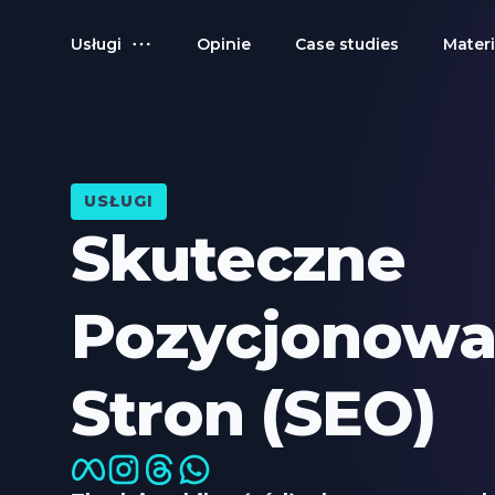
Usługi
Opinie
Case studies
Materi
USŁUGI
Skuteczne
Pozycjonowa
Stron (SEO)