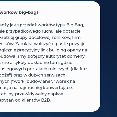
 worków big-bag)
ranży jak sprzedaż worków typu Big Bag,
nie przypadkowego ruchu, ale dotarcie
etnej grupy docelowej: rolników, firm
ników. Zamiast walczyć o puste pozycje,
gicznie precyzyjny link building oparty na
Zbudowaliśmy potężny autorytet domeny,
yczne artykuły dokładnie tam, gdzie
zasięgowych portalach rolniczych (dla fraz
zboże") oraz w dużych serwisach
ch ("worki budowlane", "worek na
inacja na najmocniej konwertujące,
tabilny, przewidywalny napływ
ytań od klientów B2B.