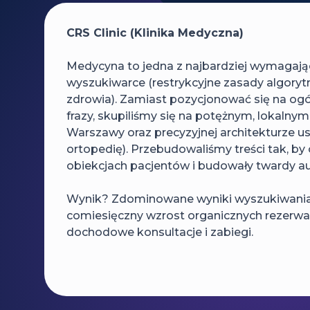
CRS Clinic (Klinika Medyczna)
Medycyna to jedna z najbardziej wymagają
wyszukiwarce (restrykcyjne zasady algory
zdrowia). Zamiast pozycjonować się na ogó
frazy, skupiliśmy się na potężnym, lokalny
Warszawy oraz precyzyjnej architekturze usł
ortopedię). Przebudowaliśmy treści tak, by o
obiekcjach pacjentów i budowały twardy a
Wynik? Zdominowane wyniki wyszukiwania w 
comiesięczny wzrost organicznych rezerwacj
dochodowe konsultacje i zabiegi.