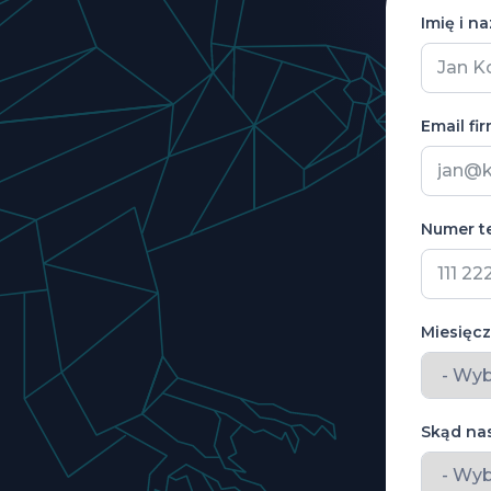
Imię i n
Email fi
Numer t
Miesięcz
Skąd na