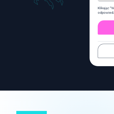
Klikając “
odpowiedzi