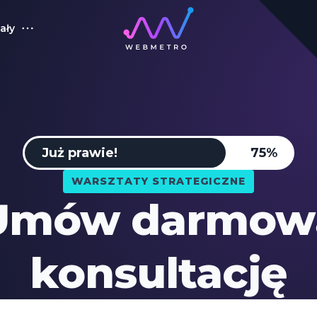
ały
Już prawie!
75%
WARSZTATY STRATEGICZNE
Umów darmow
konsultację