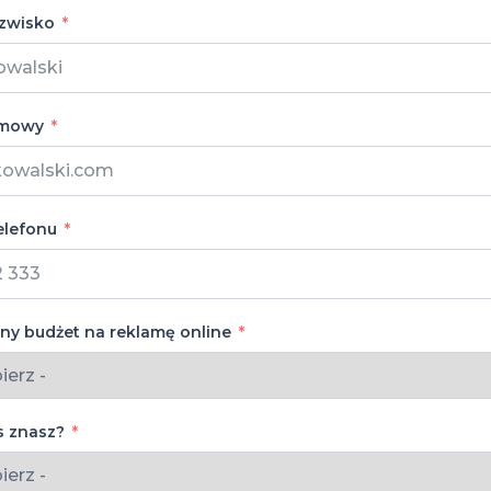
azwisko
rmowy
elefonu
ny budżet na reklamę online
s znasz?