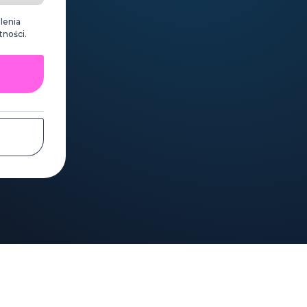
lenia
tności.