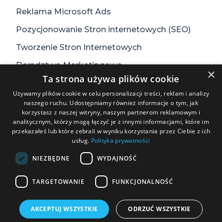
Reklama Microsoft Ads
Pozycjonowanie Stron internetowych (SEO)
Tworzenie Stron Internetowych
Doradztwo Marketingowe
×
Ta strona używa plików cookie
Webmetro
Blog
Używamy plików cookie w celu personalizacji treści, reklam i analizy
naszego ruchu. Udostępniamy również informacje o tym, jak
Case studies
korzystasz z naszej witryny, naszym partnerom reklamowym i
analitycznym, którzy mogą łączyć je z innymi informacjami, które im
Video-Opinie
przekazałeś lub które zebrali w wyniku korzystania przez Ciebie z ich
usług.
Polityka prywatności
Kontakt
NIEZBĘDNE
WYDAJNOŚĆ
Polityka prywatności
TARGETOWANIE
FUNKCJONALNOŚĆ
© 2026 Webmetro
| Wszelkie prawa
AKCEPTUJ WSZYSTKIE
ODRZUĆ WSZYSTKIE
zastrzeżone