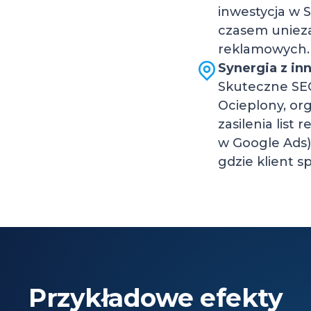
inwestycja w 
czasem unieza
reklamowych.
Synergia z i
Skuteczne SEO
Ocieplony, or
zasilenia lis
w Google Ads)
gdzie klient s
Przykładowe efekty