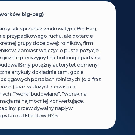
 worków big-bag)
ranży jak sprzedaż worków typu Big Bag,
nie przypadkowego ruchu, ale dotarcie
etnej grupy docelowej: rolników, firm
ników. Zamiast walczyć o puste pozycje,
gicznie precyzyjny link building oparty na
Zbudowaliśmy potężny autorytet domeny,
yczne artykuły dokładnie tam, gdzie
zasięgowych portalach rolniczych (dla fraz
zboże") oraz w dużych serwisach
ch ("worki budowlane", "worek na
inacja na najmocniej konwertujące,
tabilny, przewidywalny napływ
ytań od klientów B2B.