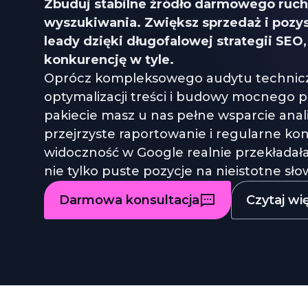
Zbuduj stabilne źródło darmowego ruch
wyszukiwania. Zwiększ sprzedaż i pozy
leady dzięki długofalowej strategii SEO,
konkurencję w tyle.
Oprócz kompleksowego audytu technicz
optymalizacji treści i budowy mocnego pr
pakiecie masz u nas pełne wsparcie ana
przejrzyste raportowanie i regularne kon
widoczność w Google realnie przekładała s
nie tylko puste pozycje na nieistotne sł
Darmowa konsultacja
Czytaj wi