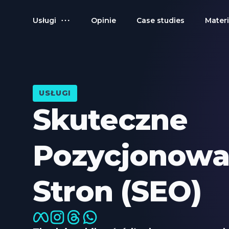
Usługi
Opinie
Case studies
Materi
USŁUGI
Skuteczne
Pozycjonowa
Stron (SEO)