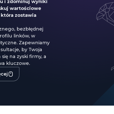
u i zdominuj wyniki
skuj wartościowe
 która zostawia
nego, bezbłędnej
ofilu linków, w
lityczne. Zapewniamy
sultacje, by Twoja
ię na zyski firmy, a
owa kluczowe.
ęcej