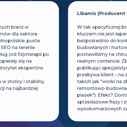
Libamix (Producent
cych branż w
W tak specyficznej b
tmów dla sektora
kluczem nie jest łapa
lnopolskie, puste
bezpośrednio do konkr
m SEO na terenie
budowlanych i hurtow
ug (od fizjoterapii po
postawiliśmy na chirur
pierały się na
realnym contencie. 
utorytet ekspertów.
publikując specjalist
przebywa klient – na 
stolicy i stabilny,
takich jak "worki na 
i na najbardziej
remontowo-budowlany
piasek"). Efekt? Dom
sprzedażowe frazy i s
wysokomarżowych zap