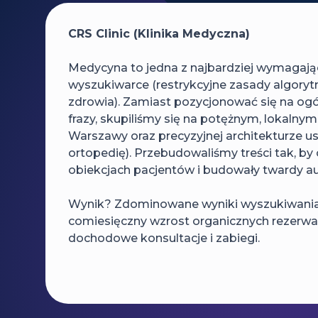
CRS Clinic (Klinika Medyczna)
Medycyna to jedna z najbardziej wymagają
wyszukiwarce (restrykcyjne zasady algory
zdrowia). Zamiast pozycjonować się na ogó
frazy, skupiliśmy się na potężnym, lokalny
Warszawy oraz precyzyjnej architekturze usł
ortopedię). Przebudowaliśmy treści tak, by o
obiekcjach pacjentów i budowały twardy a
Wynik? Zdominowane wyniki wyszukiwania w 
comiesięczny wzrost organicznych rezerwacj
dochodowe konsultacje i zabiegi.