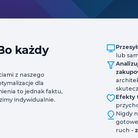
 Bo każdy
Przesy
lub sam
Analizu
zakup
ciami z naszego
archite
tymalizacje dla
skutecz
ienia to jednak faktu,
Efekty 
imy indywidualnie.
przych
Nigdy n
gotowe 
ruch -