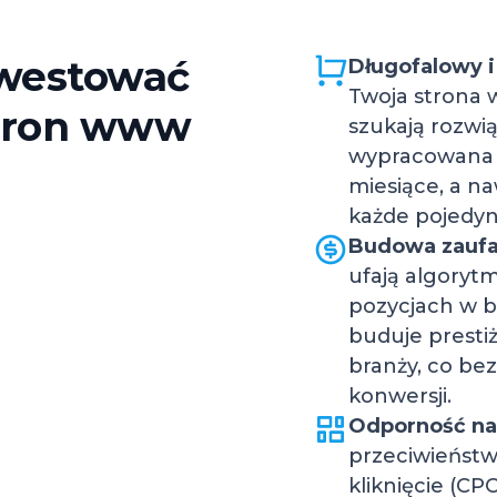
nwestować
Długofalowy i
Twoja strona 
stron www
szukają rozwią
wypracowana p
miesiące, a na
każde pojedync
Budowa zaufan
ufają algory
pozycjach w 
buduje prestiż 
branży, co be
konwersji.
Odporność na
przeciwieństw
kliknięcie (CP