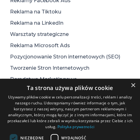
Reklamy Facebook Ads
Reklama na Tiktoku
Reklama na LinkedIn
Warsztaty strategiczne
Reklama Microsoft Ads
Pozycjonowanie Stron internetowych (SEO)
Tworzenie Stron Internetowych
Doradztwo Marketingowe
×
Ta strona używa plików cookie
Webmetro
Blog
Używamy plików cookie w celu personalizacji treści, reklam i analizy
naszego ruchu. Udostępniamy również informacje o tym, jak
Case studies
korzystasz z naszej witryny, naszym partnerom reklamowym i
analitycznym, którzy mogą łączyć je z innymi informacjami, które im
Video-Opinie
przekazałeś lub które zebrali w wyniku korzystania przez Ciebie z ich
usług.
Polityka prywatności
Kontakt
NIEZBĘDNE
WYDAJNOŚĆ