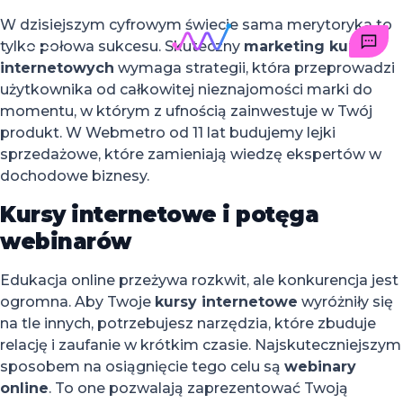
W dzisiejszym cyfrowym świecie sama merytoryka to
tylko połowa sukcesu. Skuteczny
marketing kursów
internetowych
wymaga strategii, która przeprowadzi
użytkownika od całkowitej nieznajomości marki do
momentu, w którym z ufnością zainwestuje w Twój
produkt. W Webmetro od 11 lat budujemy lejki
sprzedażowe, które zamieniają wiedzę ekspertów w
dochodowe biznesy.
Kursy internetowe i potęga
webinarów
Edukacja online przeżywa rozkwit, ale konkurencja jest
ogromna. Aby Twoje
kursy internetowe
wyróżniły się
na tle innych, potrzebujesz narzędzia, które zbuduje
relację i zaufanie w krótkim czasie. Najskuteczniejszym
sposobem na osiągnięcie tego celu są
webinary
online
. To one pozwalają zaprezentować Twoją